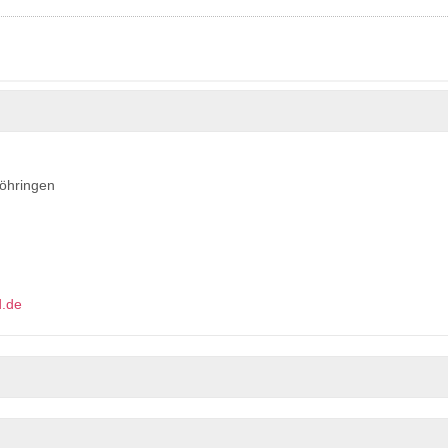
öhringen
d.de